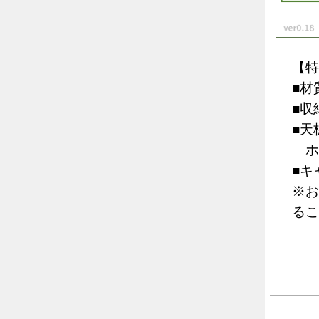
【特
■材
■収
■天
ホ
■キ
※
るこ