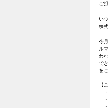
ご
い
株式
今月
ル
わ
で
を
【
・
・狭
・