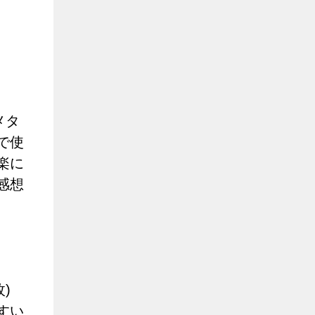
メタ
で使
楽に
感想
)
すい