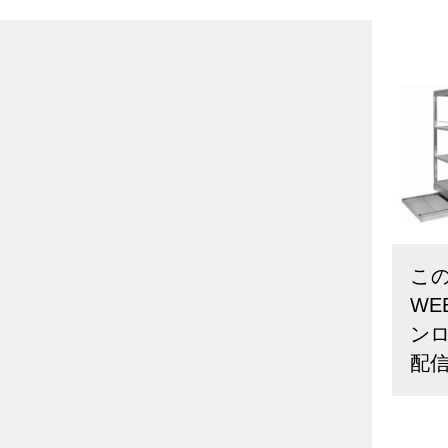
こ
W
ン
配